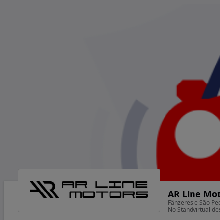
AR Line Mo
Fânzeres e São Pe
No Standvirtual d