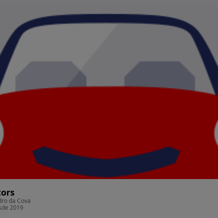
tors
dro da Cova
esde 2019